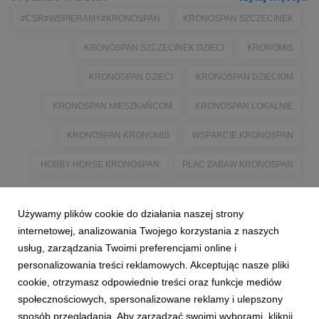
#CSR#WSPIERAMY#KRONOSPAN
KRONOSPAN SZCZECINEK
KRONOSPAN SZCZECINEK DZIECI
KRONOMIS
KRONOSPAN DZIECI
KRONOSPAN DZIECIOM
KRONOSPAN MIESZKAŃCOM
KRONOSPAN LOKALNIE
KRONOSPAN KRONOMIŚ
WSPARCIE KRONOSPAN
HOBBY HORSE KRONOSPAN
PLAC ZABAW KRONOSPAN
Używamy plików cookie do działania naszej strony
internetowej, analizowania Twojego korzystania z naszych
usług, zarządzania Twoimi preferencjami online i
personalizowania treści reklamowych. Akceptując nasze pliki
cookie, otrzymasz odpowiednie treści oraz funkcje mediów
społecznościowych, spersonalizowane reklamy i ulepszony
sposób przeglądania. Aby zarządzać swoimi wyborami, kliknij