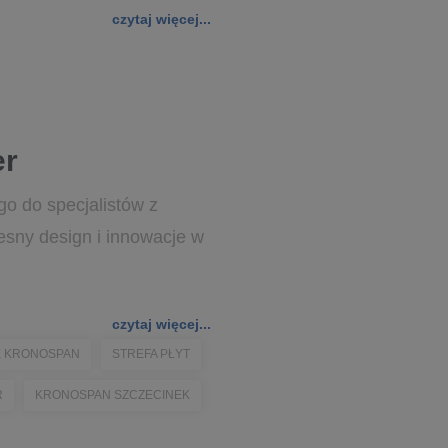
czytaj więcej...
er
go do specjalistów z
esny design i innowacje w
czytaj więcej...
E KRONOSPAN
STREFA PŁYT
R
KRONOSPAN SZCZECINEK