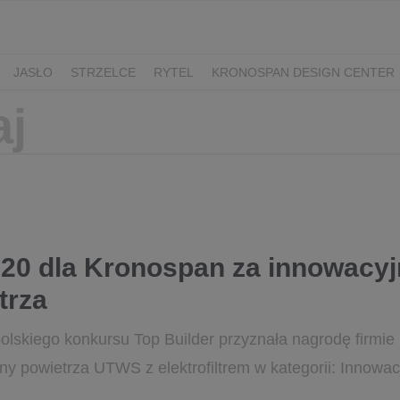
JASŁO
STRZELCE
RYTEL
KRONOSPAN DESIGN CENTER
020 dla Kronospan za innowacy
trza
opolskiego konkursu Top Builder przyznała nagrodę firmi
y powietrza UTWS z elektrofiltrem w kategorii: Innowac