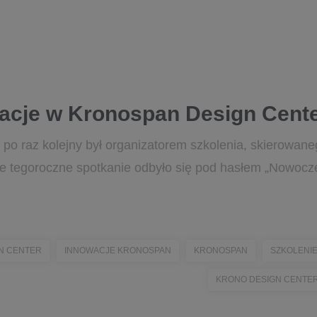
wacje w Kronospan Design Cent
po raz kolejny był organizatorem szkolenia, skierowane
ne tegoroczne spotkanie odbyło się pod hasłem „Nowocz
N CENTER
INNOWACJE KRONOSPAN
KRONOSPAN
SZKOLENI
KRONO DESIGN CENTE