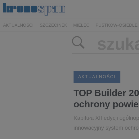
AKTUALNOŚCI
SZCZECINEK
MIELEC
PUSTKÓW-OSIEDLE
AKTUALNOŚCI
TOP Builder 2
ochrony powie
Kapituła XII edycji ogóln
innowacyjny system ochron