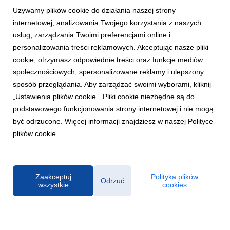
Używamy plików cookie do działania naszej strony
internetowej, analizowania Twojego korzystania z naszych
usług, zarządzania Twoimi preferencjami online i
personalizowania treści reklamowych. Akceptując nasze pliki
cookie, otrzymasz odpowiednie treści oraz funkcje mediów
SZCZECINEK
społecznościowych, spersonalizowane reklamy i ulepszony
50 000 drzew dla przyszłości – GROW 2026 w
sposób przeglądania. Aby zarządzać swoimi wyborami, kliknij
leśnictwie Spore
„Ustawienia plików cookie”. Pliki cookie niezbędne są do
16 kwietnia 2026
podstawowego funkcjonowania strony internetowej i nie mogą
W sobotę 11 kwietnia pracownicy Kronospan wraz z rodzinami
być odrzucone. Więcej informacji znajdziesz w naszej Polityce
oraz zaproszeni przyjaciele firmy spotkali się w leśnictwie
plików cookie.
Spore koło Szczecinka, by wspólnie posadzić 50 000 młodych
drzew. To kolejna odsłona globalnej akcji GROW – jednej z
największych inicjatyw proekologicz...
Zaakceptuj
Polityka plików
Odrzuć
wszystkie
cookies
Powered by