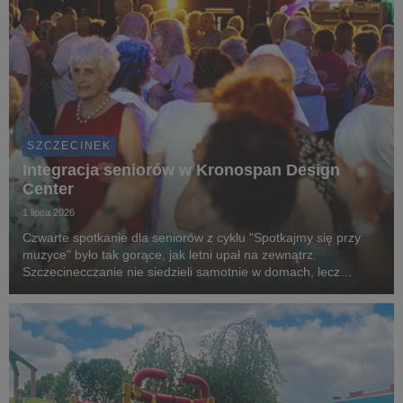
SZCZECINEK
Integracja seniorów w Kronospan Design
Center
1 lipca 2026
Czwarte spotkanie dla seniorów z cyklu "Spotkajmy się przy
muzyce" było tak gorące, jak letni upał na zewnątrz.
Szczecinecczanie nie siedzieli samotnie w domach, lecz
spędzili wartościowy czas ze swoimi rówieśnikami. To wszystko
dzięki grantowi, przekazanemu przez Kronos...