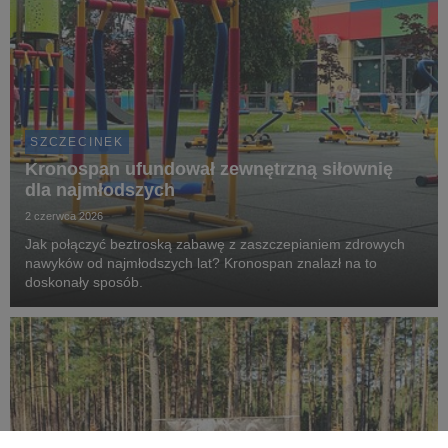
SZCZECINEK
Kronospan ufundował zewnętrzną siłownię
dla najmłodszych
2 czerwca 2026
Jak połączyć beztroską zabawę z zaszczepianiem zdrowych
nawyków od najmłodszych lat? Kronospan znalazł na to
doskonały sposób.