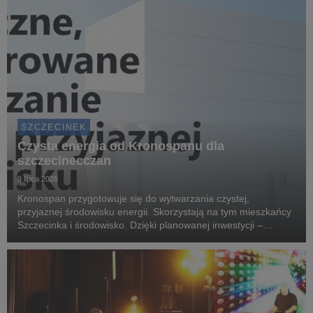
SZCZECINEK
Czysta energia od Kronospanu dla
szczecinecczan
9 lipca 2026
Kronospan przygotowuje się do wytwarzania czystej,
przyjaznej środowisku energii. Skorzystają na tym mieszkańcy
Szczecinka i środowisko. Dzięki planowanej inwestycji –
elektrociepłowni kogeneracyjnej Przystań Czystej Energii – do
domów szczecinecczan popłynie ogrzewanie ...