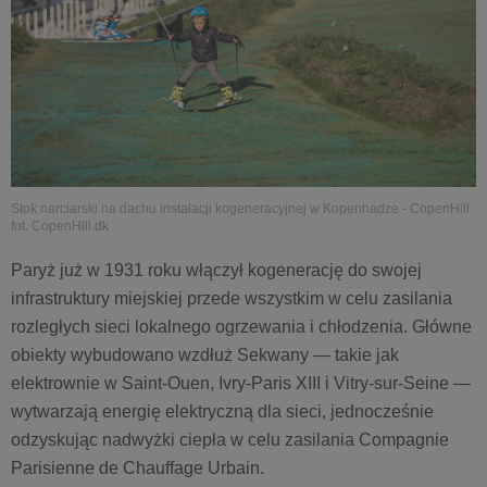
Stok narciarski na dachu instalacji kogeneracyjnej w Kopenhadze - CopenHill.
fot. CopenHill.dk
Paryż już w 1931 roku włączył kogenerację do swojej
infrastruktury miejskiej przede wszystkim w celu zasilania
rozległych sieci lokalnego ogrzewania i chłodzenia. Główne
obiekty wybudowano wzdłuż Sekwany — takie jak
elektrownie w Saint-Ouen, Ivry-Paris XIII i Vitry-sur-Seine —
wytwarzają energię elektryczną dla sieci, jednocześnie
odzyskując nadwyżki ciepła w celu zasilania Compagnie
Parisienne de Chauffage Urbain.