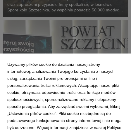
oraz zaproszeni przyjaciele firmy spotkali się w leśnictwie
Spore koło Szczecinka, by wspólnie posadzić 50 000 młodych
drzew. To kolejna odsłona globalnej akcji GROW – jednej z
największych inicjatyw proekologicz...
Używamy plików cookie do działania naszej strony
internetowej, analizowania Twojego korzystania z naszych
usług, zarządzania Twoimi preferencjami online i
personalizowania treści reklamowych. Akceptując nasze pliki
SZCZECINEK
cookie, otrzymasz odpowiednie treści oraz funkcje mediów
Kronospan inwestuje w przyszłość – nowy
społecznościowych, spersonalizowane reklamy i ulepszony
kierunek w ZST i lata budowania lokalnej
sposób przeglądania. Aby zarządzać swoimi wyborami, kliknij
edukacji
„Ustawienia plików cookie”. Pliki cookie niezbędne są do
6 marca 2026
podstawowego funkcjonowania strony internetowej i nie mogą
Kronospan Polska konsekwentnie udowadnia, że
być odrzucone. Więcej informacji znajdziesz w naszej Polityce
odpowiedzialność społeczna to nie slogan, lecz codzienna