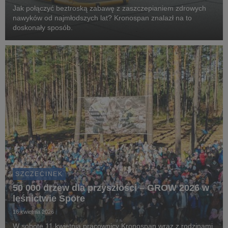
Jak połączyć beztroską zabawę z zaszczepianiem zdrowych
nawyków od najmłodszych lat? Kronospan znalazł na to
doskonały sposób.
SZCZECINEK
50 000 drzew dla przyszłości – GROW 2026 w
leśnictwie Spore
16 kwietnia 2026
W sobotę 11 kwietnia pracownicy Kronospan wraz z rodzinami