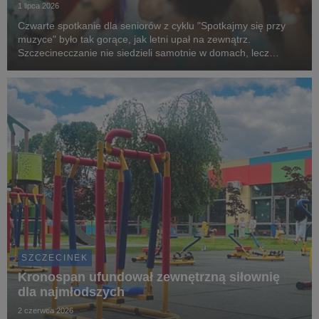
1 lipca 2026
Czwarte spotkanie dla seniorów z cyklu "Spotkajmy się przy
muzyce" było tak gorące, jak letni upał na zewnątrz.
Szczecinecczanie nie siedzieli samotnie w domach, lecz
spędzili wartościowy czas ze swoimi rówieśnikami. To wszystko
dzięki grantowi, przekazanemu przez Kronos...
SZCZECINEK
Kronospan ufundował zewnętrzną siłownię
dla najmłodszych
2 czerwca 2026