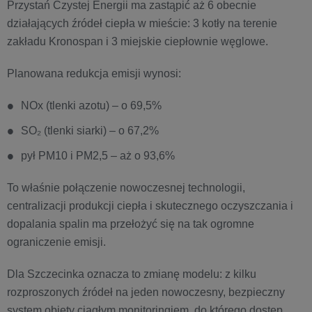
Przystań Czystej Energii ma zastąpić aż 6 obecnie
działających źródeł ciepła w mieście: 3 kotły na terenie
zakładu Kronospan i 3 miejskie ciepłownie węglowe.
Planowana redukcja emisji wynosi:
NOx (tlenki azotu) – o 69,5%
SO₂ (tlenki siarki) – o 67,2%
pył PM10 i PM2,5 – aż o 93,6%
To właśnie połączenie nowoczesnej technologii,
centralizacji produkcji ciepła i skutecznego oczyszczania i
dopalania spalin ma przełożyć się na tak ogromne
ograniczenie emisji.
Dla Szczecinka oznacza to zmianę modelu: z kilku
rozproszonych źródeł na jeden nowoczesny, bezpieczny
system objęty ciągłym monitoringiem, do którego dostęp