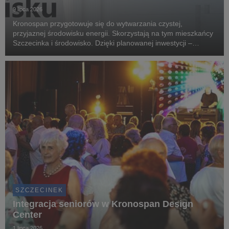
9 lipca 2026
Kronospan przygotowuje się do wytwarzania czystej,
przyjaznej środowisku energii. Skorzystają na tym mieszkańcy
Szczecinka i środowisko. Dzięki planowanej inwestycji –
elektrociepłowni kogeneracyjnej Przystań Czystej Energii – do
domów szczecinecczan popłynie ogrzewanie ...
SZCZECINEK
Integracja seniorów w Kronospan Design
Center
1 lipca 2026