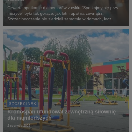
Czwarte spotkanie dla seniorów z cyklu "Spotkajmy się przy
muzyce" było tak gorące, jak letni upał na zewnątrz.
Szczecinecczanie nie siedzieli samotnie w domach, lecz
spędzili wartościowy czas ze swoimi rówieśnikami. To wszystko
dzięki grantowi, przekazanemu przez Kronos...
SZCZECINEK
Kronospan ufundował zewnętrzną siłownię
dla najmłodszych
2 czerwca 2026