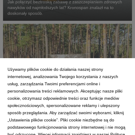
Jak połączyć beztroską zabawę z zaszczepianiem zdrowych
nawyków od najmłodszych lat? Kronospan znalazł na to
doskonały sposób.
Używamy plików cookie do działania naszej strony
internetowej, analizowania Twojego korzystania z naszych
usług, zarządzania Twoimi preferencjami online i
personalizowania treści reklamowych. Akceptując nasze pliki
cookie, otrzymasz odpowiednie treści oraz funkcje mediów
SZCZECINEK
społecznościowych, spersonalizowane reklamy i ulepszony
50 000 drzew dla przyszłości – GROW 2026 w
sposób przeglądania. Aby zarządzać swoimi wyborami, kliknij
leśnictwie Spore
„Ustawienia plików cookie”. Pliki cookie niezbędne są do
16 kwietnia 2026
podstawowego funkcjonowania strony internetowej i nie mogą
W sobotę 11 kwietnia pracownicy Kronospan wraz z rodzinami
być odrzucone. Więcej informacji znajdziesz w naszej Polityce