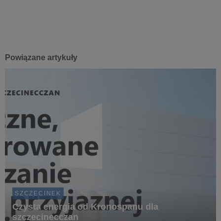
Powiązane artykuły
SZCZECINEK
Czysta energia od Kronospanu dla
szczecinecczan