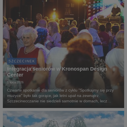
SZCZECINEK
Integracja seniorów w Kronospan Design
Center
1 lipca 2026
Czwarte spotkanie dla seniorów z cyklu "Spotkajmy się przy
muzyce" było tak gorące, jak letni upał na zewnątrz.
Szczecinecczanie nie siedzieli samotnie w domach, lecz
spędzili wartościowy czas ze swoimi rówieśnikami. To wszystko
dzięki grantowi, przekazanemu przez Kronos...