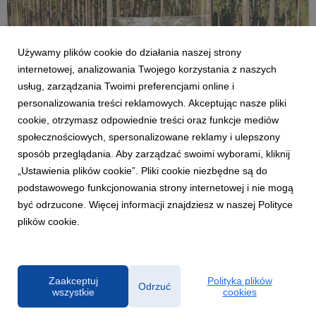
Używamy plików cookie do działania naszej strony
internetowej, analizowania Twojego korzystania z naszych
usług, zarządzania Twoimi preferencjami online i
personalizowania treści reklamowych. Akceptując nasze pliki
cookie, otrzymasz odpowiednie treści oraz funkcje mediów
SZCZECINEK
społecznościowych, spersonalizowane reklamy i ulepszony
50 000 drzew dla przyszłości – GROW 2026 w
sposób przeglądania. Aby zarządzać swoimi wyborami, kliknij
leśnictwie Spore
„Ustawienia plików cookie”. Pliki cookie niezbędne są do
16 kwietnia 2026
podstawowego funkcjonowania strony internetowej i nie mogą
W sobotę 11 kwietnia pracownicy Kronospan wraz z rodzinami
być odrzucone. Więcej informacji znajdziesz w naszej Polityce
oraz zaproszeni przyjaciele firmy spotkali się w leśnictwie
plików cookie.
Spore koło Szczecinka, by wspólnie posadzić 50 000 młodych
drzew. To kolejna odsłona globalnej akcji GROW – jednej z
największych inicjatyw proekologicz...
Zaakceptuj
Polityka plików
Odrzuć
wszystkie
cookies