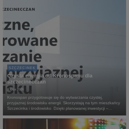
SZCZECINEK
Czysta energia od Kronospanu dla
szczecinecczan
9 lipca 2026
Kronospan przygotowuje się do wytwarzania czystej,
przyjaznej środowisku energii. Skorzystają na tym mieszkańcy
Szczecinka i środowisko. Dzięki planowanej inwestycji –
elektrociepłowni kogeneracyjnej Przystań Czystej Energii – do
domów szczecinecczan popłynie ogrzewanie ...