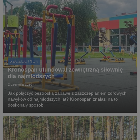
SZCZECINEK
Kronospan ufundował zewnętrzną siłownię
dla najmłodszych
2 czerwca 2026
Jak połączyć beztroską zabawę z zaszczepianiem zdrowych
nawyków od najmłodszych lat? Kronospan znalazł na to
doskonały sposób.