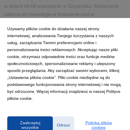
w dniach 04-08 września br. w Szczecinku. Wydarzenie
odbywa się równolegle w Koszalinie oraz w
kilkudziesięciu ...
Używamy plików cookie do działania naszej strony
internetowej, analizowania Twojego korzystania z naszych
28 sierpnia 2018
czytaj więcej...
usług, zarządzania Twoimi preferencjami online i
personalizowania treści reklamowych. Akceptując nasze pliki
cookie, otrzymasz odpowiednie treści oraz funkcje mediów
społecznościowych, spersonalizowane reklamy i ulepszony
sposób przeglądania. Aby zarządzać swoimi wyborami, kliknij
„Ustawienia plików cookie”. Pliki cookie niezbędne są do
podstawowego funkcjonowania strony internetowej i nie mogą
1
2
3
być odrzucone. Więcej informacji znajdziesz w naszej Polityce
plików cookie.
Powered by
Zaakceptuj
Polityka plików
Odrzuć
wszystkie
cookies