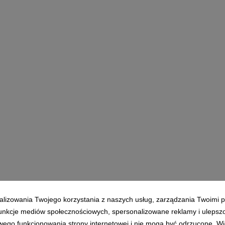
alizowania Twojego korzystania z naszych usług, zarządzania Twoimi p
 funkcje mediów społecznościowych, spersonalizowane reklamy i ulepsz
wego funkcjonowania strony internetowej i nie mogą być odrzucone. Więc