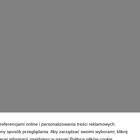
referencjami online i personalizowania treści reklamowych.
ony sposób przeglądania. Aby zarządzać swoimi wyborami, kliknij
ej informacji znajdziesz w naszej Polityce plików cookie.