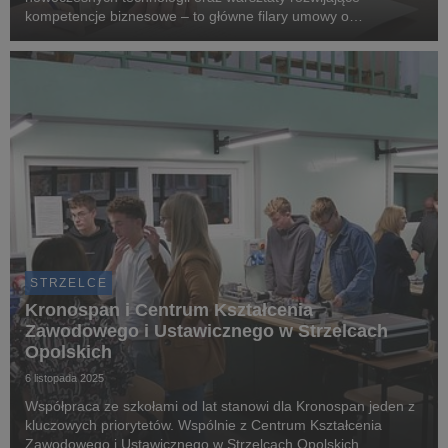
kompetencje biznesowe – to główne filary umowy o
współpracy, którą firma Kronospan KO Sp. z o.o. podpisała z
Uniwersytetem Opolskim. Trzyletnie porozumienie, ...
STRZELCE
Kronospan i Centrum Kształcenia
Zawodowego i Ustawicznego w Strzelcach
Opolskich
6 listopada 2025
Współpraca ze szkołami od lat stanowi dla Kronospan jeden z
kluczowych priorytetów. Wspólnie z Centrum Kształcenia
Zawodowego i Ustawicznego w Strzelcach Opolskich