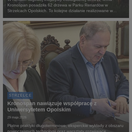
Kronospan posadziła 62 drzewa w Parku Renardów w
Strzelcach Opolskich. To kolejne działanie realizowane w
duchu Społecznej Odpowiedzialności Biznesu (CSR), które nie
tylko wzbogaca lokalny park o kilkanaście różnorodn...
STRZELCE
Kronospan nawiązuje współpracę z
Uniwersytetem Opolskim
29 maja 2026
Płatne praktyki długoterminowe, eksperckie wykłady z obszaru
nowoczesnych technologii oraz warsztaty rozwijające