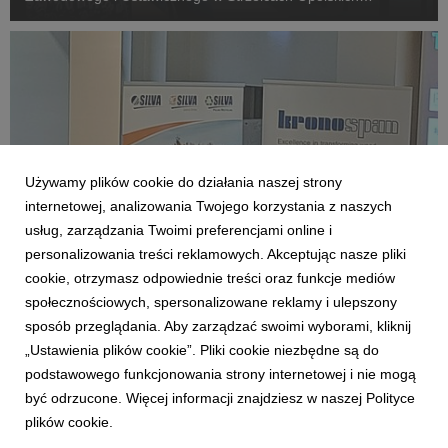
realizujemy inicjatywy, które mają realny wpływ na rozwój
młodych ludzi i ich przygotowanie do pracy w nowo...
Używamy plików cookie do działania naszej strony
internetowej, analizowania Twojego korzystania z naszych
usług, zarządzania Twoimi preferencjami online i
personalizowania treści reklamowych. Akceptując nasze pliki
cookie, otrzymasz odpowiednie treści oraz funkcje mediów
STRZELCE
społecznościowych, spersonalizowane reklamy i ulepszony
Kronospan Partnerem Głównym TopYoung100
sposób przeglądania. Aby zarządzać swoimi wyborami, kliknij
– dzień pełen inspiracji dla młodych talentów.
„Ustawienia plików cookie”. Pliki cookie niezbędne są do
5 listopada 2025
podstawowego funkcjonowania strony internetowej i nie mogą
24 października w siedzibie Akademii Techniczno-Artystycznej
być odrzucone. Więcej informacji znajdziesz w naszej Polityce
w Warszawie, Kronospan miał zaszczyt wystąpić w roli
plików cookie.
Partnera Głównego wydarzenia TopYoung100,
organizowanego przez Polskie Stowarzyszenie Menedżerów