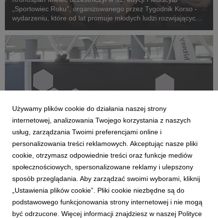
„Sportowiec Roku”, organizowanego przez Tygodnik Korso -
wydarzeniu, które od lat promuje młodych ludzi rozwijających
swoje talenty, pasje i umiejętności w regionie.
Używamy plików cookie do działania naszej strony
internetowej, analizowania Twojego korzystania z naszych
usług, zarządzania Twoimi preferencjami online i
personalizowania treści reklamowych. Akceptując nasze pliki
cookie, otrzymasz odpowiednie treści oraz funkcje mediów
społecznościowych, spersonalizowane reklamy i ulepszony
MIELEC
sposób przeglądania. Aby zarządzać swoimi wyborami, kliknij
XChallenge Robots z Kronospan
„Ustawienia plików cookie”. Pliki cookie niezbędne są do
podstawowego funkcjonowania strony internetowej i nie mogą
21 listopada 2024
być odrzucone. Więcej informacji znajdziesz w naszej Polityce
Nasza płyta wiórowa z Mielca stała się częścią areny