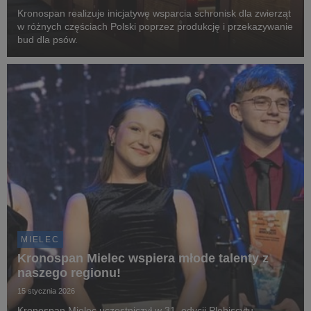
Kronospan realizuje inicjatywę wsparcia schronisk dla zwierząt
w różnych częściach Polski poprzez produkcję i przekazywanie
bud dla psów.
MIELEC
Kronospan Mielec wspiera młode talenty z
naszego regionu!
15 stycznia 2026
Kronospan Mielec uczestniczył w 31. edycji Plebiscytu