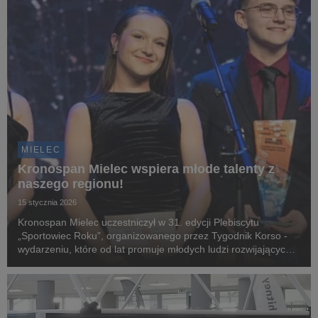
MIELEC
Kronospan Mielec wspiera młode talenty z
naszego regionu!
15 stycznia 2026
Kronospan Mielec uczestniczył w 31. edycji Plebiscytu
„Sportowiec Roku”, organizowanego przez Tygodnik Korso -
wydarzeniu, które od lat promuje młodych ludzi rozwijających
swoje talenty, pasje i umiejętności w regionie.