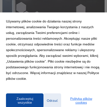
Używamy plików cookie do działania naszej strony
internetowej, analizowania Twojego korzystania z naszych
usług, zarządzania Twoimi preferencjami online i
personalizowania treści reklamowych. Akceptując nasze pliki
cookie, otrzymasz odpowiednie treści oraz funkcje mediów
społecznościowych, spersonalizowane reklamy i ulepszony
MIELEC
sposób przeglądania. Aby zarządzać swoimi wyborami, kliknij
XChallenge Robots z Kronospan
„Ustawienia plików cookie”. Pliki cookie niezbędne są do
podstawowego funkcjonowania strony internetowej i nie mogą
21 listopada 2024
być odrzucone. Więcej informacji znajdziesz w naszej Polityce
Nasza płyta wiórowa z Mielca stała się częścią areny
plików cookie.
XChallenge Robots!
Zaakceptuj
Polityka plików
Odrzuć
wszystkie
cookies