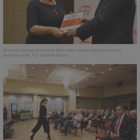
W imieniu Zarządu Kronospan Mielec tytuł odebrała Barbara Hammer,
prokurent spółki. Fot. Tygodnik Wprost