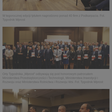
W tegorocznej edycji tytułem nagrodzono ponad 40 firm z Podkarpacia. Fot.
Tygodnik Wprost
Orły Tygodnika „Wprost” odbywają się pod honorowym patronatem
Ministerstwa Przedsiębiorczości i Technologii, Ministerstwa Inwestycji i
Rozwoju oraz Ministerstwa Rolnictwa i Rozwoju Wsi. Fot. Tygodnik Wprost