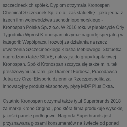
szczecineckich spółek. Dyplom otrzymała Kronospan
Chemical Szczecinek Sp. z o.o., zaś statuetkę - jako jedna z
trzech firm województwa zachodniopomorskiego -
Kronospan Polska Sp. z o.o. W 2016 roku w plebiscycie Orły
Tygodnika Wprost Kronospan otrzymał nagrodę specjalną w
kategorii: Współpraca i rozwój za działania na rzecz
utworzenia Szczecineckiego Klastra Meblowego. Statuetką
nagrodzono także SILVĘ, należącą do grupy kapitałowej
Kronospan. Spółki Kronospan szczycą się także m.in. tak
prestiżowymi laurami, jak Diament Forbesa, Pracodawca
Jutra czy Orzeł Eksportu dziennika Rzeczpospolita za
innowacyjny produkt eksportowy, płytę MDF Plus Extra.
Ostatnio Kronospan otrzymał także tytuł Superbrands 2018
za markę Krono Original, pod którą firma produkuje wysokiej
jakości panele podłogowe. Nagroda Superbrands jest
przyznawana głosami konsumentów na świecie od ponad