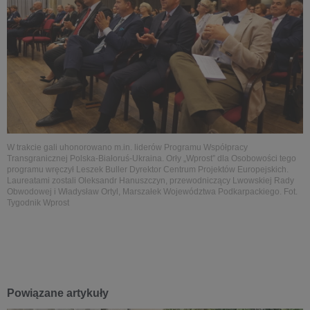
W trakcie gali uhonorowano m.in. liderów Programu Współpracy
Transgranicznej Polska-Białoruś-Ukraina. Orły „Wprost” dla Osobowości tego
programu wręczył Leszek Buller Dyrektor Centrum Projektów Europejskich.
Laureatami zostali Oleksandr Hanuszczyn, przewodniczący Lwowskiej Rady
Obwodowej i Władysław Ortyl, Marszałek Województwa Podkarpackiego. Fot.
Tygodnik Wprost
Powiązane artykuły