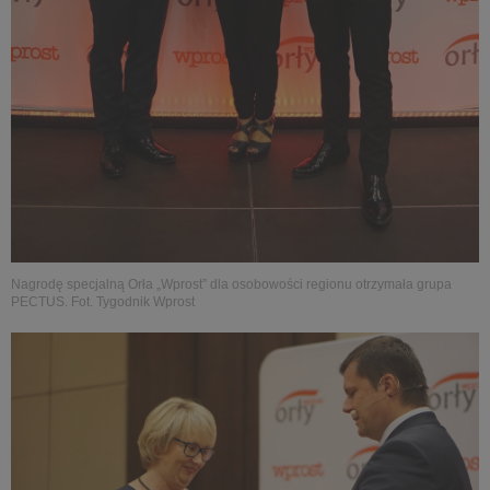
Nagrodę specjalną Orła „Wprost” dla osobowości regionu otrzymała grupa
PECTUS. Fot. Tygodnik Wprost