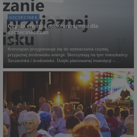
SZCZECINEK
Czysta energia od Kronospanu dla
szczecinecczan
9 lipca 2026
Kronospan przygotowuje się do wytwarzania czystej,
przyjaznej środowisku energii. Skorzystają na tym mieszkańcy
Szczecinka i środowisko. Dzięki planowanej inwestycji –
elektrociepłowni kogeneracyjnej Przystań Czystej Energii – do
domów szczecinecczan popłynie ogrzewanie ...