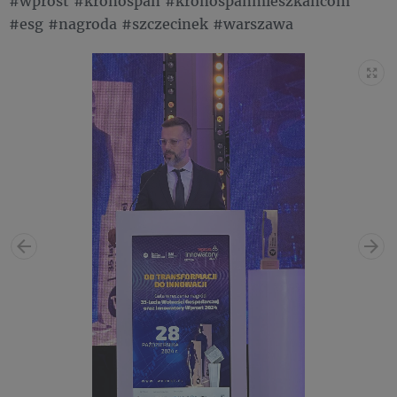
#wprost #kronospan #kronospanmieszkancom
#esg #nagroda #szczecinek #warszawa