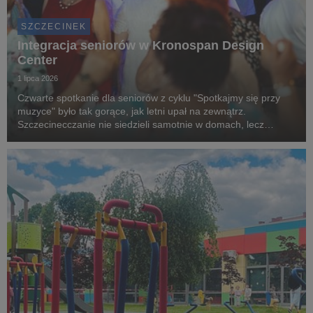
SZCZECINEK
Integracja seniorów w Kronospan Design
Center
1 lipca 2026
Czwarte spotkanie dla seniorów z cyklu "Spotkajmy się przy
muzyce" było tak gorące, jak letni upał na zewnątrz.
Szczecinecczanie nie siedzieli samotnie w domach, lecz
spędzili wartościowy czas ze swoimi rówieśnikami. To wszystko
dzięki grantowi, przekazanemu przez Kronos...