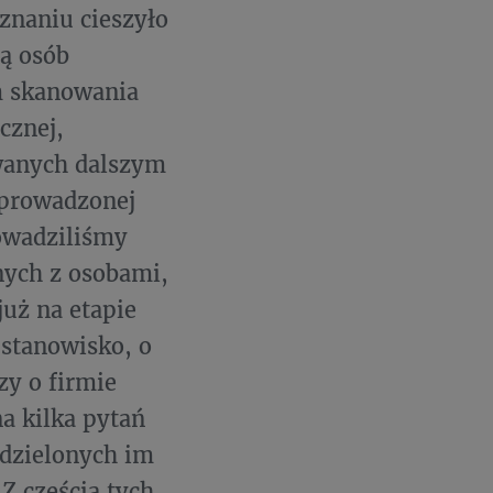
znaniu cieszyło
ią osób
em skanowania
cznej,
owanych dalszym
 prowadzonej
owadziliśmy
ych z osobami,
już na etapie
 stanowisko, o
zy o firmie
a kilka pytań
udzielonych im
Z częścią tych