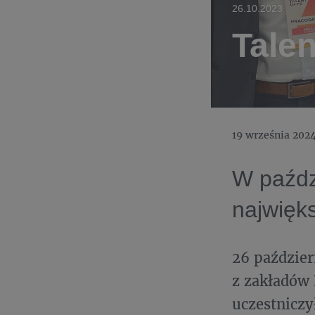
26.10.2023
Tale
19 września 202
W paźdz
najwięk
26 paździer
z zakładów 
uczestniczy