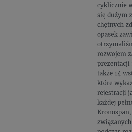
cyklicznie 
się dużym z
chętnych zd
opasek zawi
otrzymaliśm
rozwojem z
prezentacji
także 14 w
które wykaz
rejestracji
każdej pełn
Kronospan, 
związanych 
podczas roz