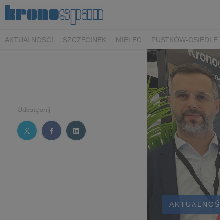
AKTUALNOŚCI
SZCZECINEK
MIELEC
PUSTKÓW-OSIEDLE
Udostępnij
AKTUALNOŚ