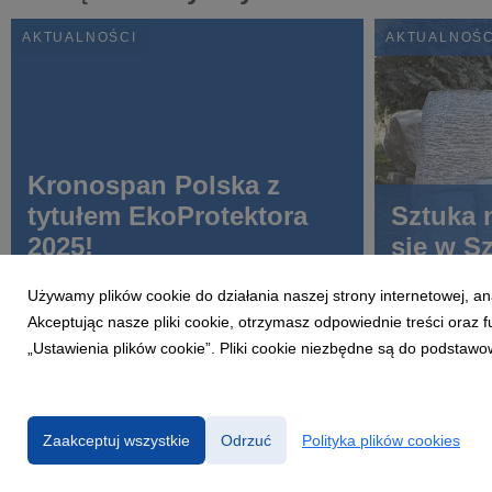
AKTUALNOŚCI
AKTUALNOŚC
Kronospan Polska z
tytułem EkoProtektora
Sztuka 
2025!
się w S
Używamy plików cookie do działania naszej strony internetowej, an
Akceptując nasze pliki cookie, otrzymasz odpowiednie treści oraz
„Ustawienia plików cookie”. Pliki cookie niezbędne są do podstawo
23 lipca 2026
Zaakceptuj wszystkie
Odrzuć
Polityka plików cookies