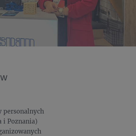
 w
w personalnych
a i Poznania)
rganizowanych