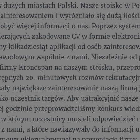
w dużych miastach Polski. Nasze stoisko w Po
ainteresowaniem i wyróżniało się dużą ilośc
obyć więcej informacji o nas. Poprzez syst
erających zakodowane CV w formie elektroni
y kilkadziesiąt aplikacji od osób zainteres
awodowym wspólnie z nami. Niezależnie od
 firmy Kronospan na naszym stoisku, przepr
stępnych 20-minutowych rozmów rekrutacyjn
ały największe zainteresowanie naszą firmą 
 jako uczestnik targów. Aby uatrakcyjnić nasze
ej godzinie przeprowadzaliśmy konkurs wied
w którym uczestnicy musieli odpowiedzieć n
z nami, a które nawiązywały do informacji 
mowy ukierunkowanej na prezentację firmy. 