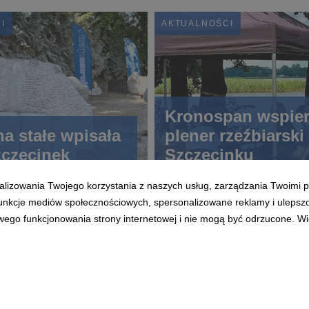
I
AKTUALNOŚCI
Kronospan wspie
na stałe wpisała
plener rzeźbiarski
zczecinek
Szczecinku
alizowania Twojego korzystania z naszych usług, zarządzania Twoimi p
 funkcje mediów społecznościowych, spersonalizowane reklamy i ulepsz
wego funkcjonowania strony internetowej i nie mogą być odrzucone. Więc