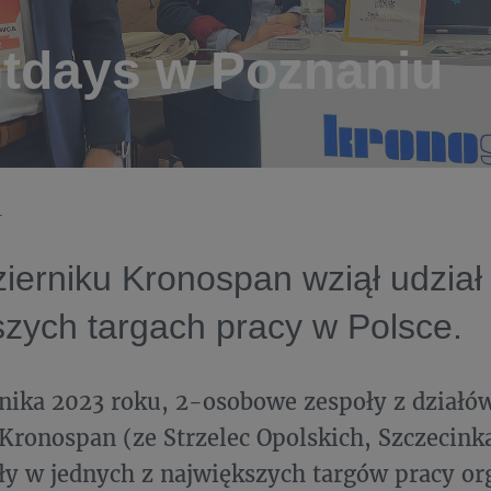
ntdays w Poznaniu
4
ierniku Kronospan wziął udział
szych targach pracy w Polsce.
nika 2023 roku, 2-osobowe zespoły z działó
Kronospan (ze Strzelec Opolskich, Szczecink
ły w jednych z największych targów pracy o