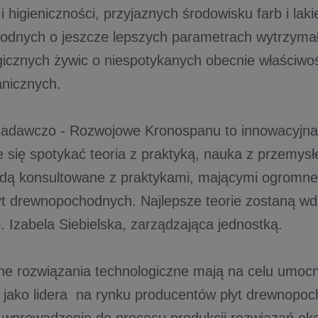
i higieniczności, przyjaznych środowisku farb i laki
dnych o jeszcze lepszych parametrach wytrzymał
gicznych żywic o niespotykanych obecnie właściwo
nicznych.
Badawczo - Rozwojowe Kronospanu to innowacyjna
e się spotykać teoria z praktyką, nauka z przemysł
dą konsultowane z praktykami, mającymi ogromne
łyt drewnopochodnych. Najlepsze teorie zostaną wd
. Izabela Siebielska, zarządzająca jednostką.
 rozwiązania technologiczne mają na celu umocni
jako lidera na rynku producentów płyt drewnopoc