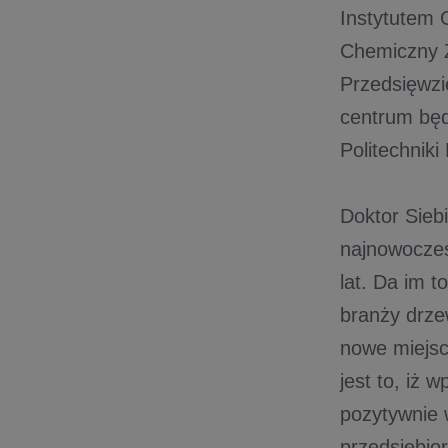
Instytutem 
Chemiczny 
Przedsięwzię
centrum będ
Politechniki
Doktor Sieb
najnowocześ
lat. Da im 
branży drze
nowe miejsc
jest to, iż
pozytywnie 
przedsiębio