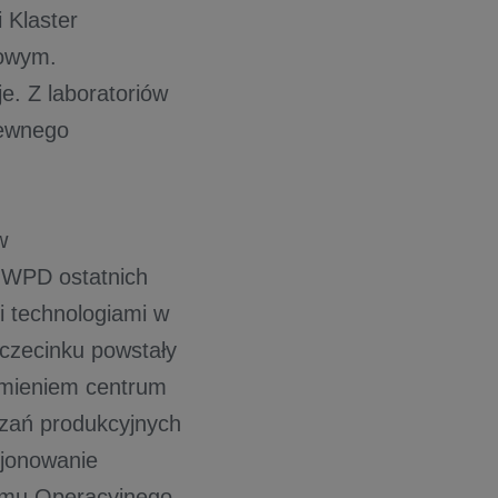
 Klaster
lowym.
je. Z laboratoriów
zewnego
w
i WPD ostatnich
i technologiami w
zczecinku powstały
omieniem centrum
ązań produkcyjnych
cjonowanie
ramu Operacyjnego