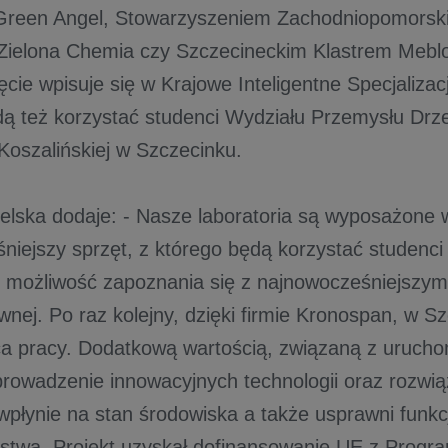
Green Angel, Stowarzyszeniem Zachodniopomorski
Zielona Chemia czy Szczecineckim Klastrem Meb
cie wpisuje się w Krajowe Inteligentne Specjalizac
ą też korzystać studenci Wydziału Przemysłu Dr
 Koszalińskiej w Szczecinku.
ielska dodaje: - Nasze laboratoria są wyposażone 
niejszy sprzęt, z którego będą korzystać studenc
to możliwość zapoznania się z najnowocześniejszym
wnej. Po raz kolejny, dzięki firmie Kronospan, w S
a pracy. Dodatkową wartością, związaną z uruch
 wprowadzenie innowacyjnych technologii oraz rozwi
wpłynie na stan środowiska a także usprawni funk
rstwa. Projekt uzyskał dofinansowanie UE z Prog