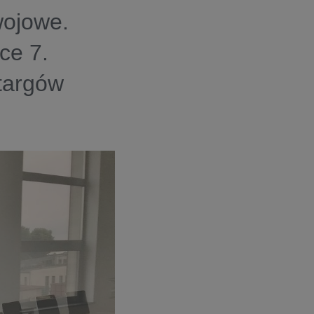
ojowe.
ce 7.
 targów