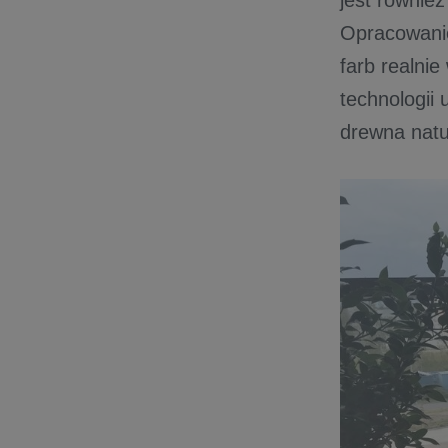
jest równie
Opracowanie
farb realnie
technologii 
drewna natu