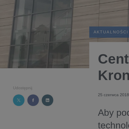
AKTUALNOŚCI
Cent
Kron
Udostępnij
25 czerwca 2018
Aby po
techno