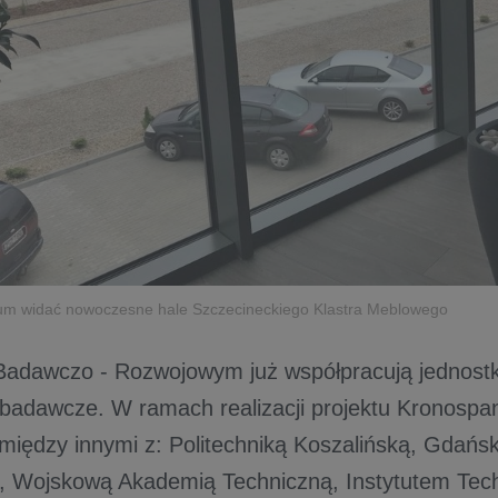
um widać nowoczesne hale Szczecineckiego Klastra Meblowego
adawczo - Rozwojowym już współpracują jednostk
 badawcze. W ramach realizacji projektu Kronospan
między innymi z: Politechniką Koszalińską, Gdań
Wojskową Akademią Techniczną, Instytutem Tech