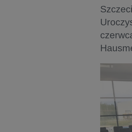
Szczec
Uroczys
czerwca
Hausme