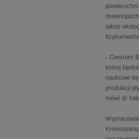
powierzchni 
drewnopocho
także ekolo
fizykomecha
- Centrum 
której będzi
naukowe bę
produkcji p
mówi dr hab
Wypracowane
Kronospanu 