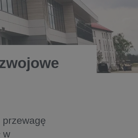
ozwojowe
ć przewagę
ł w