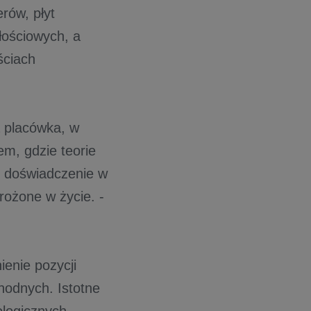
erów, płyt
ościowych, a
ściach
 placówka, w
em, gdzie teorie
 doświadczenie w
rożone w życie. -
enie pozycji
hodnych. Istotne