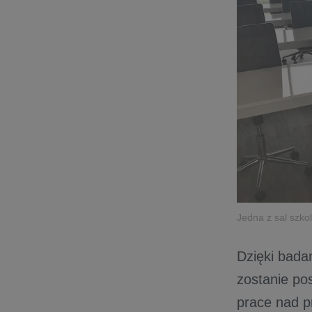
Jedna z sal szk
Dzięki bada
zostanie po
prace nad p