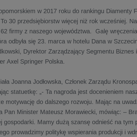
opomorskiem w 2017 roku do rankingu Diamenty F
 To 30 przedsiębiorstw więcej niż rok wcześniej. Na
ę 62 firmy z naszego województwa. Galę wręczen
óra odbyła się 23. marca w hotelu Dana w Szczecin
owski, Dyrektor Zarządzający Segmentu Biznes i
er Axel Springer Polska.
iała Joanna Jodłowska, Członek Zarządu Kronospa
ając statuetkę: „- Ta nagroda jest docenieniem nasz
że motywację do dalszego rozwoju. Mając na uwad
wia Pan Minister Mateusz Morawiecki, mówiąc: – Br
iej gospodarki. Mamy dużą szansę odnieść na tym 
ego prowadzimy politykę wspierania produkcji i wdr