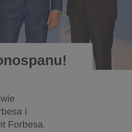
onospanu!
twie
besa i
nt Forbesa.