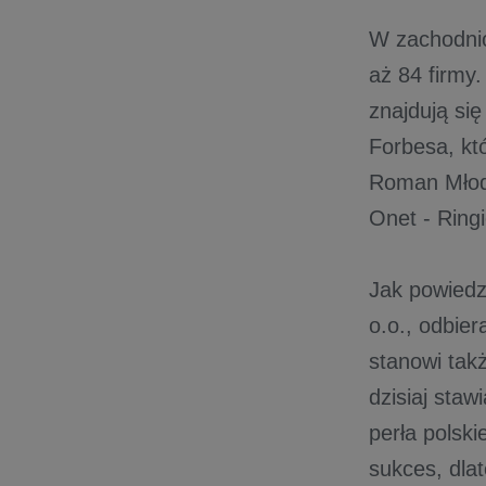
W zachodni
aż 84 firmy.
znajdują si
Forbesa, kt
Roman Młodk
Onet - Ringi
Jak powiedz
o.o., odbier
stanowi tak
dzisiaj sta
perła polsk
sukces, dlat