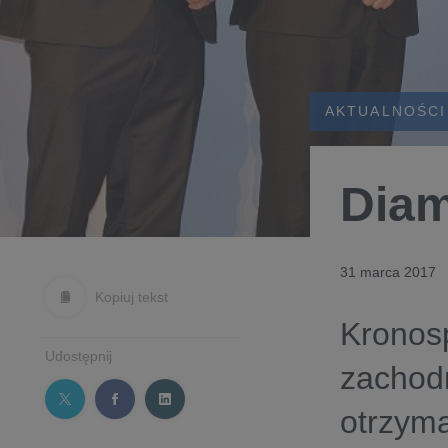
AKTUALNOŚCI
Diam
31 marca 2017
Kopiuj tekst
Kronosp
Udostępnij
zachodn
otrzyma