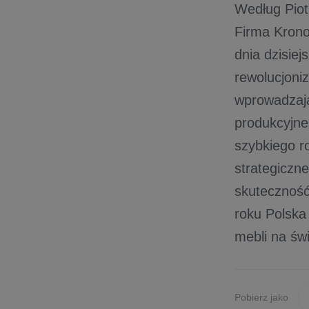
Według Piot
Firma Krono
dnia dzisiej
rewolucjoni
wprowadzają
produkcyjne
szybkiego ro
strategiczn
skuteczność
roku Polska
mebli na świ
Pobierz jako