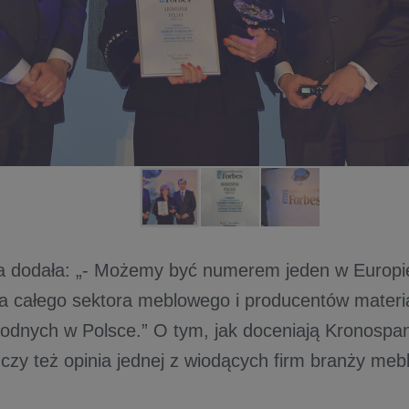
a dodała: „- Możemy być numerem jeden w Europie,
a całego sektora meblowego i producentów materi
dnych w Polsce.” O tym, jak doceniają Kronospa
czy też opinia jednej z wiodących firm branży mebl