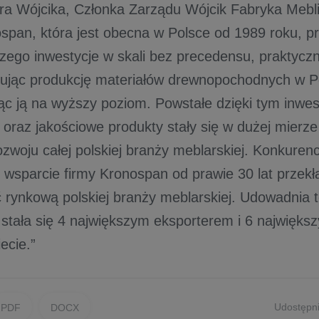
ra Wójcika, Członka Zarządu Wójcik Fabryka Mebli 
span, która jest obecna w Polsce od 1989 roku, p
szego inwestycje w skali bez precedensu, praktyczn
zując produkcję materiałów drewnopochodnych w Po
c ją na wyższy poziom. Powstałe dzięki tym inwe
 oraz jakościowe produkty stały się w dużej mierz
zwoju całej polskiej branży meblarskiej. Konkurenc
e wsparcie firmy Kronospan od prawie 30 lat przek
 rynkową polskiej branży meblarskiej. Udowadnia t
 stała się 4 największym eksporterem i 6 najwięk
ecie.”
Udostępni
PDF
DOCX