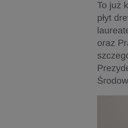
To już 
płyt dr
laureat
oraz Pr
szczegó
Prezyd
Środow