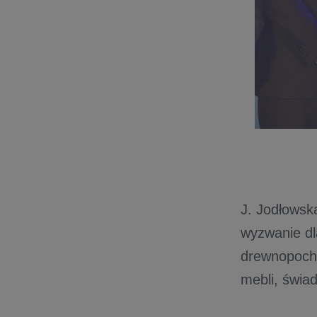
J. Jodłowsk
wyzwanie dl
drewnopocho
mebli, świad