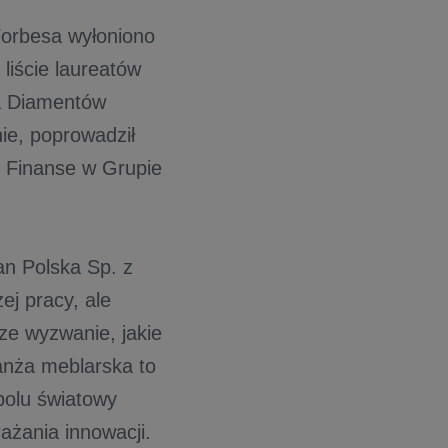
orbesa wyłoniono
 liście laureatów
ia Diamentów
ie, poprowadził
 Finanse w Grupie
n Polska Sp. z
ej pracy, ale
ze wyzwanie, jakie
anża meblarska to
polu światowy
ażania innowacji.