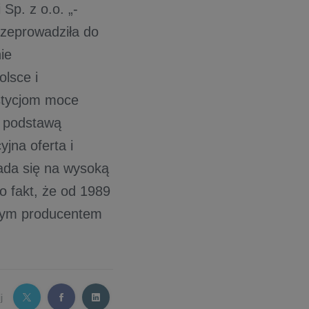
Sp. z o.o. „-
rzeprowadziła do
ie
lsce i
stycjom moce
e podstawą
yjna oferta i
łada się na wysoką
o fakt, że od 1989
szym producentem
j