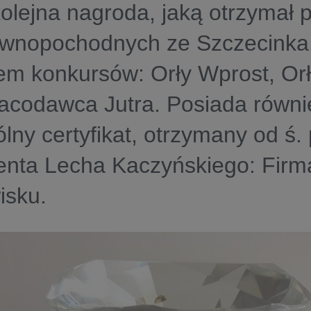
kolejna nagroda, jaką otrzymał 
ewnopochodnych ze Szczecinka.
em konkursów: Orły Wprost, Or
acodawca Jutra. Posiada równi
lny certyfikat, otrzymany od ś. 
enta Lecha Kaczyńskiego: Firm
isku.