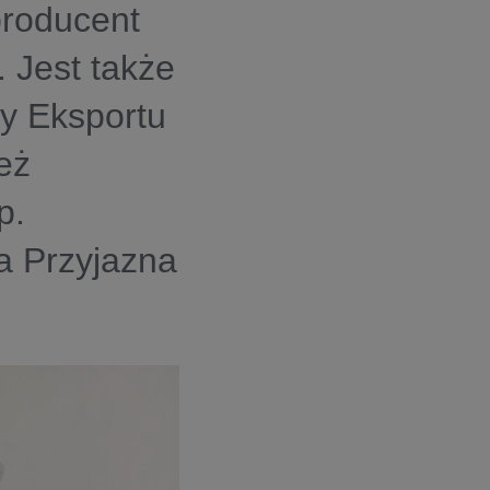
producent
 Jest także
ły Eksportu
eż
p.
a Przyjazna