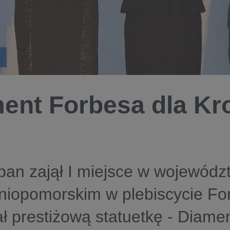
ent Forbesa dla Kr
an zajął I miejsce w wojewódz
iopomorskim w plebiscycie For
ł prestiżową statuetkę - Diame