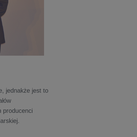
 jednakże jest to
ałów
n producenci
arskiej.